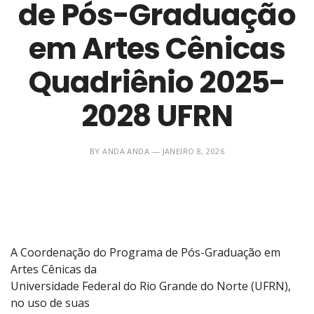
de Pós-Graduação
em Artes Cênicas
Quadriênio 2025-
2028 UFRN
POSTED
—
BY
ANDA ANDA
—
JANEIRO 8, 2026
ON
UPDATED
AT
JANEIRO
8,
2026
A Coordenação do Programa de Pós-Graduação em
Artes Cênicas da
Universidade Federal do Rio Grande do Norte (UFRN),
no uso de suas