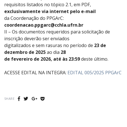
requisitos listados no tópico 2.1, em PDF,
exclusivamente via internet pelo e-mail
da Coordenação do PPGArC:
coordenacao.ppgarc@cchla.ufrn.br
II – Os documentos requeridos para solicitação de
inscrição deverão ser enviados
digitalizados e sem rasuras no período de
23 de
dezembro de 2025
ao dia
28
de fevereiro de 2026, até às 23:59
deste último.
ACESSE EDITAL NA INTEGRA:
EDITAL 005/2025 PPGArC
Share
Share
Share
Share
SHARE
on
on
on
on
Facebook
Twitter
Google
Get
plus
Pocket