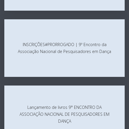
FORMULÁRIO
DE
CANDIDATURA
INSCRIÇÕES#PRORROGADO
2027
|
9º
Encontro
INSCRIÇÕES#PRORROGADO | 9º Encontro da
da
Associação Nacional de Pesquisadores em Dança
Associação
Nacional
de
Pesquisadores
em
Lançamento
Dança
de
livros
Lançamento de livros 9° ENCONTRO DA
9°
ASSOCIAÇÃO NACIONAL DE PESQUISADORES EM
ENCONTRO
DANÇA
DA